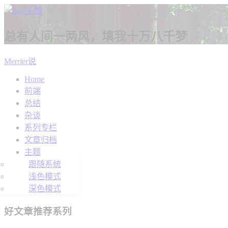
总有人间一两风，填我十万八千梦
Merrier说
Home
前端
总结
杂谈
系列专栏
文章归档
主题
跟随系统
浅色模式
深色模式
好文章推荐系列