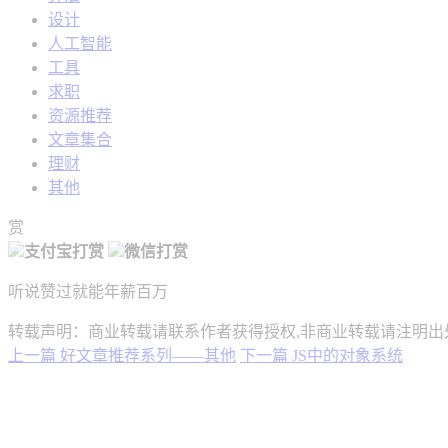
设计
人工智能
工具
求职
资源推荐
文章集合
理财
其他
赏
支付宝打赏
微信打赏
听说赞过就能年薪百万
转载声明：商业转载请联系作者获得授权,非商业转载请注明出
上一篇
好文章推荐系列——其他
下一篇
JS中的对象系统