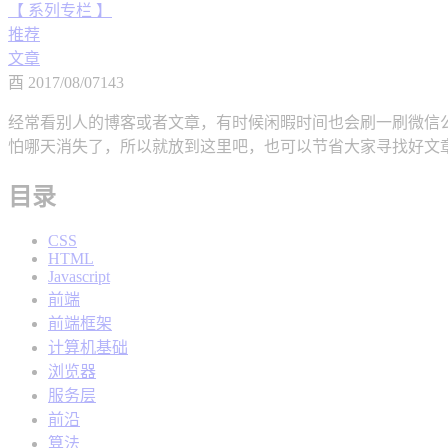
【 系列专栏 】
推荐
文章
酉
2017/08/07
143
经常看别人的博客或者文章，有时候闲暇时间也会刷一刷微信
怕哪天消失了，所以就放到这里吧，也可以节省大家寻找好文
目录
CSS
HTML
Javascript
前端
前端框架
计算机基础
浏览器
服务层
前沿
算法