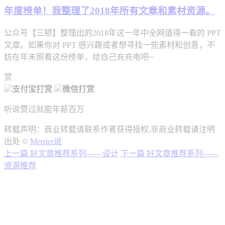
年度榜单！我整理了2018年所有文章和素材资源。
公众号【三顿】整理出的2018年这一年中全网值得一看的 PPT
文章。如果你对 PPT 感兴趣或者想寻找一些素材和创意，不
妨在年末照着这份榜单，给自己充充电吧~
赏
支付宝打赏
微信打赏
听说赞过就能年薪百万
转载声明：商业转载请联系作者获得授权,非商业转载请注明
出处 ©
Merrier说
上一篇
好文章推荐系列——设计
下一篇
好文章推荐系列——
资源推荐