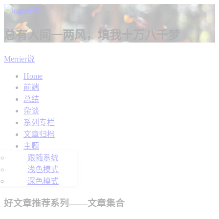
总有人间一两风，填我十万八千梦
Merrier说
Home
前端
总结
杂谈
系列专栏
文章归档
主题
跟随系统
浅色模式
深色模式
好文章推荐系列——文章集合