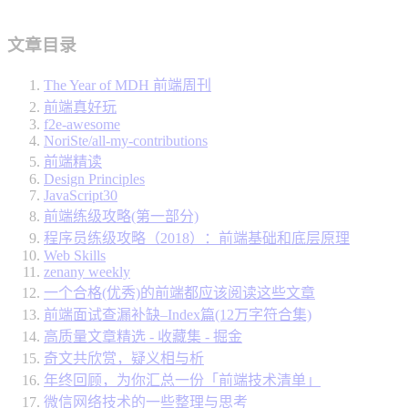
文章目录
The Year of MDH 前端周刊
前端真好玩
f2e-awesome
NoriSte/all-my-contributions
前端精读
Design Principles
JavaScript30
前端练级攻略(第一部分)
程序员练级攻略（2018）：前端基础和底层原理
Web Skills
zenany weekly
一个合格(优秀)的前端都应该阅读这些文章
前端面试查漏补缺–Index篇(12万字符合集)
高质量文章精选 - 收藏集 - 掘金
奇文共欣赏，疑义相与析
年终回顾，为你汇总一份「前端技术清单」
微信网络技术的一些整理与思考