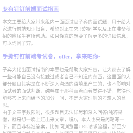
专有钉钉前端面试指南
本文主要给大家带来组内一面面试官子弈的面试题，用于给大
家进行前端知识扫盲，希望对正在求职的同学以及正在准备秋
招的应届生有所帮助。如果你真的想要了解更多的详细信息，
可以询问子弈。
手撕钉钉前端考试卷，offer，拿来吧你~
子弈大佬出面试指南的本意也是帮助大家扫盲，让大家去了解
一些可能自己没有接触过或者自己不知道的东西，这里面的大
部分题目其实是在不断深入沟通的语境里产生的，也不影响对
面试者的面试判断，纯粹属于那种面着面着觉得不错，觉得他
能够答上来而给予的加分一问，不是大家理解的刁难人的意
思。
由于文章字数限制，很多题目无法详尽和深入回答(纯粹是
懒，就是想一晚上赶出来文章，嘿!)，本人也只是简略写一
下，而且非标准答案，比如问浏览器URL请求流程，那至少