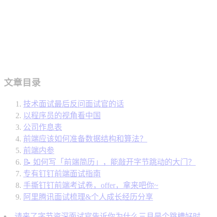
文章目录
技术面试最后反问面试官的话
以程序员的视角看中国
公司作息表
前端应该如何准备数据结构和算法？
前端内参
📝 如何写「前端简历」，能敲开字节跳动的大门？
专有钉钉前端面试指南
手撕钉钉前端考试卷，offer，拿来吧你~
阿里腾讯面试梳理&个人成长经历分享
请来了字节资深面试官告诉你为什么三月是个跳槽好时