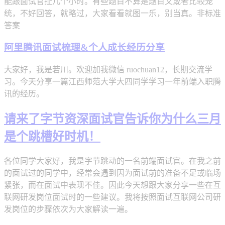
能跟面试官扯几个小时。有些题目不算是题目又或者比较笼
统，不好回答，就略过，大家看看就图一乐，别当真。非标准
答案
阿里腾讯面试梳理&个人成长经历分享
大家好，我是若川。欢迎加我微信 ruochuan12，长期交流学
习。今天分享一篇江西师范大学大四同学学习一年前端入职腾
讯的经历。
请来了字节资深面试官告诉你为什么三月
是个跳槽好时机！
各位同学大家好，我是字节跳动的一名前端面试官。在我之前
的面试过的同学中，经常会遇到因为面试前的准备不足或临场
紧张，而在面试中表现不佳。因此今天想跟大家分享一些在互
联网研发岗位面试时的一些建议。我将按照面试互联网公司研
发岗位的步骤依次为大家解读一遍。