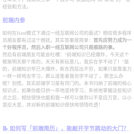
经验和方法。
前端内参
如何在Hard模式下通过一线互联网公司的面试？相信很多程序
员朋友都有过这个困扰。其实答案很简单：
首先应努力成为一
个好程序员，然后入职一线互联网公司只是顺路的事。
然后有前端朋友可能会吐槽：“前端知识已经爆炸，今天这个
框架明天那个库的，天天有新玩意儿，我实在学不动了！”是
的，前端知识早已大爆炸，新东西层出不穷，如果只是靠蛮力
一样一样地去学习，那么连笔者我也学不动了 。那怎么办
呢？别慌，其实前端学习是有窍门的。本书归纳了前端的核心
知识点，如果你能日拱一卒地坚持学习，系统地掌握这些知识
点之后，相信很快也能和我一样可以做到以不变应万变，以小
变应大变，并对新的前端知识很快地领悟吃透！
📝 如何写「前端简历」，能敲开字节跳动的大门？