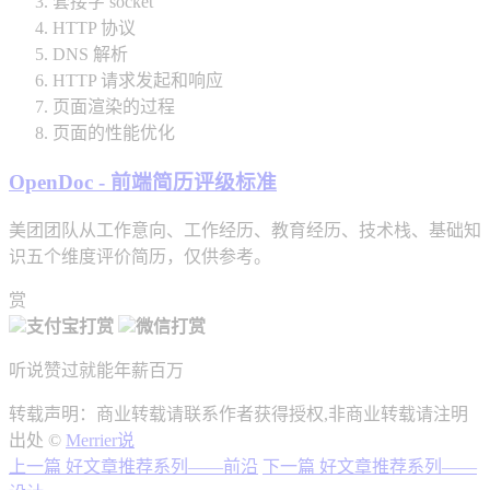
套接字 socket
HTTP 协议
DNS 解析
HTTP 请求发起和响应
页面渲染的过程
页面的性能优化
OpenDoc - 前端简历评级标准
美团团队从工作意向、工作经历、教育经历、技术栈、基础知
识五个维度评价简历，仅供参考。
赏
支付宝打赏
微信打赏
听说赞过就能年薪百万
转载声明：商业转载请联系作者获得授权,非商业转载请注明
出处 ©
Merrier说
上一篇
好文章推荐系列——前沿
下一篇
好文章推荐系列——