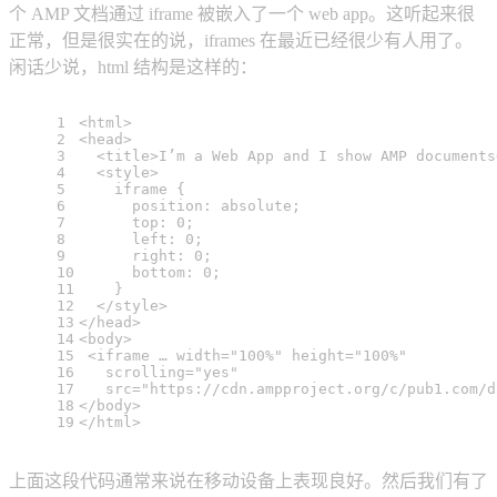
个 AMP 文档通过 iframe 被嵌入了一个 web app。这听起来很
正常，但是很实在的说，iframes 在最近已经很少有人用了。
闲话少说，html 结构是这样的：
1
<
html
>
2
<
head
>
3
<
title
>
I’m a Web App and I show AMP documents
4
<
style
>
5
iframe
 {
6
position
: absolute;
7
top
: 
0
;
8
left
: 
0
;
9
right
: 
0
;
10
bottom
: 
0
;
11
    }
12
</
style
>
13
</
head
>
14
<
body
>
15
<
iframe
 … 
width
=
"100%"
height
=
"100%"
16
scrolling
=
"yes"
17
src
=
"https://cdn.ampproject.org/c/pub1.com/d
18
</
body
>
19
</
html
>
上面这段代码通常来说在移动设备上表现良好。然后我们有了