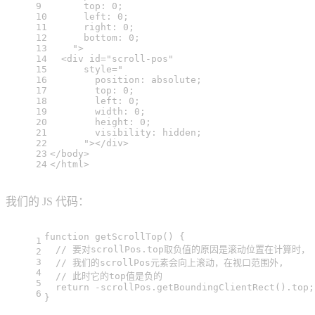
9
      top: 0;
10
      left: 0;
11
      right: 0;
12
      bottom: 0;
13
    "
>
14
<
div
id
=
"scroll-pos"
15
style
=
"
16
        position: absolute;
17
        top: 0;
18
        left: 0;
19
        width: 0;
20
        height: 0;
21
        visibility: hidden;
22
      "
>
</
div
>
23
</
body
>
24
</
html
>
我们的 JS 代码：
function
getScrollTop
(
) {
1
// 要对scrollPos.top取负值的原因是滚动位置在计算时，
2
3
// 我们的scrollPos元素会向上滚动，在视口范围外,
4
// 此时它的top值是负的
5
return
 -scrollPos.
getBoundingClientRect
().
top
;
6
}