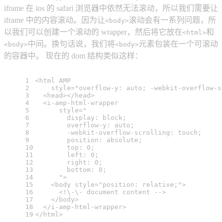
iframe 在 ios 的 safari 浏览器中依然无法滚动，所以我们需要让
iframe 中的内容滚动。因为让
滚动会有一系列问题，所
<body>
以我们可以创建一个滚动的 wrapper，然后将它放在
和
<html>
中间。换句话说，我们将
元素包装在一个可滚动
<body>
<body>
的容器中。 现在的 dom 结构类似这样：
1
<
html
AMP
2
style
=
"overflow-y: auto; -webkit-overflow-s
3
<
head
>
</
head
>
4
<
i-amp-html-wrapper
5
style
=
"
6
        display: block;
7
        overflow-y: auto;
8
        -webkit-overflow-scrolling: touch;
9
        position: absolute;
10
        top: 0;
11
        left: 0;
12
        right: 0;
13
        bottom: 0;
14
      "
>
15
<
body
style
=
"position: relative;"
>
16
      <!\-\- document content -->
17
</
body
>
18
</
i-amp-html-wrapper
>
19
</
html
>