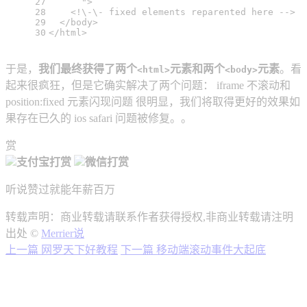
27
      "
>
28
    <!\-\- fixed elements reparented here -->
29
</
body
>
30
</
html
>
于是，
我们最终获得了两个
元素和两个
元素
。看
<html>
<body>
起来很疯狂，但是它确实解决了两个问题： iframe 不滚动和
position:fixed 元素闪现问题 很明显，我们将取得更好的效果如
果存在已久的 ios safari 问题被修复。。
赏
支付宝打赏
微信打赏
听说赞过就能年薪百万
转载声明：商业转载请联系作者获得授权,非商业转载请注明
出处 ©
Merrier说
上一篇
网罗天下好教程
下一篇
移动端滚动事件大起底