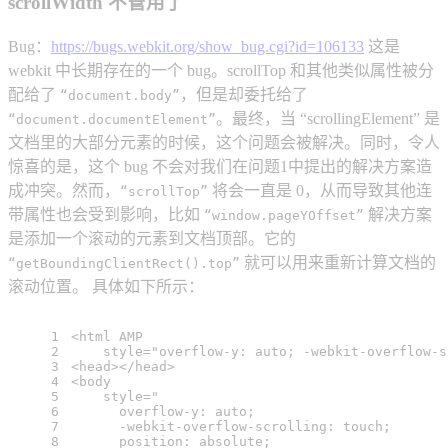
scrollWidth 不管用了
Bug：
https://bugs.webkit.org/show_bug.cgi?id=106133
这是
webkit 中长期存在的一个 bug。scrollTop 和其他类似属性被分
配给了
，但是却委托给了
“document.body”
。最终，当 “scrollingElement” 是
“document.documentElement”
文档里的大部分元素的时候，这个问题会被解决。同时，令人
惊喜的是，这个 bug 不会对我们在问题1中提出的解决方案造
成冲突。然而，
将会一直是 0，从而导致其他连
“scrollTop”
带属性也会受到影响，比如
解决方案
“window.pageYOffset”
是添加一个滚动的元素到文档顶部。它的
就可以用来重新计算文档的
“getBoundingClientRect().top”
滚动位置。 具体如下所示：
1
<
html
AMP
2
style
=
"overflow-y: auto; -webkit-overflow-s
3
<
head
>
</
head
>
4
<
body
5
style
=
"
6
      overflow-y: auto;
7
      -webkit-overflow-scrolling: touch;
8
      position: absolute;