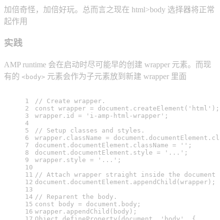
加倍奇怪，加倍好玩。总而言之现在 html>body 选择器将正常
起作用
实践
AMP runtime 会在启动时尽可能早的创建 wrapper 元素。而现
有的
元素会作为子元素放到新建 wrapper 里面
<body>
1
// Create wrapper.
2
const
 wrapper = 
document
.
createElement
(
'html'
);
3
wrapper.
id
 = 
'i-amp-html-wrapper'
;
4
5
// Setup classes and styles.
6
wrapper.
className
 = 
document
.
documentElement
.
cl
7
document
.
documentElement
.
className
 = 
''
;
8
document
.
documentElement
.
style
 = 
'...'
;
9
wrapper.
style
 = 
'...'
;
10
11
// Attach wrapper straight inside the document 
12
document
.
documentElement
.
appendChild
(wrapper);
13
14
// Reparent the body.
15
const
 body = 
document
.
body
;
16
wrapper.
appendChild
(body);
17
Object
.
defineProperty
(
document
, 
'body'
, {