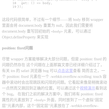
18
get
: 
() =>
 body,
19
});
这段代码很简单，不过有一个细节——将 body 移到 wrapper
里面会将 document.body 重置为 null，因此我们需要将
document.body 重写回初始的
元素，可以通过
<body>
Object.defineProperty 来实现
position: fixed问题
尽管 wrapper 方案能够解决大部分问题，但是 position: fixed 的
问题仍然存在 这个问题在上面那篇文章已经详细介绍过了，
有关 ios 的 safari 浏览器 bug 可以
点击这里
查看 简而言之，一
个 position: fixed 元素在一个 -webkit-overflow-scrolling: touch 容
器中滚动时会出现跳跃和闪现的问题。它看起来像是稍微滚动
一点然而又跳回到正确的位置。可以通过这个
视频演示
看到这
个 bug。 在我们之前的解决方案中，我们将有 position: fixed
属性的元素放到了
外面，同时放到了一个虚拟“固定
<body>
层”元素内部，这个“固定层”元素放在了 -webkit-overflow-