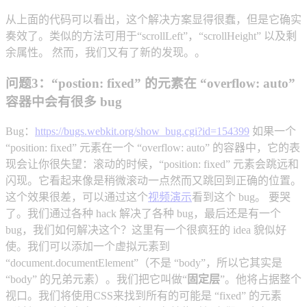
从上面的代码可以看出，这个解决方案显得很蠢，但是它确实
奏效了。类似的方法可用于“scrollLeft”，“scrollHeight” 以及剩
余属性。 然而，我们又有了新的发现。。
问题3：“postion: fixed” 的元素在 “overflow: auto”
容器中会有很多 bug
Bug：
https://bugs.webkit.org/show_bug.cgi?id=154399
如果一个
“position: fixed” 元素在一个 “overflow: auto” 的容器中，它的表
现会让你很失望：滚动的时候，“position: fixed” 元素会跳远和
闪现。它看起来像是稍微滚动一点然而又跳回到正确的位置。
这个效果很差，可以通过这个
视频演示
看到这个 bug。 要哭
了。我们通过各种 hack 解决了各种 bug，最后还是有一个
bug，我们如何解决这个？这里有一个很疯狂的 idea 貌似好
使。我们可以添加一个虚拟元素到
“document.documentElement”（不是 “body”，所以它其实是
“body” 的兄弟元素）。我们把它叫做“
固定层
”。他将占据整个
视口。我们将使用CSS来找到所有的可能是 “fixed” 的元素