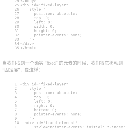
24
</
body
>
25
<
div
id
=
"fixed-layer"
26
style
=
"
27
      position: absolute;
28
      top: 0;
29
      left: 0;
30
      width: 0;
31
      height: 0;
32
      pointer-events: none;
33
    "
>
34
</
div
>
35
</
html
>
当我们找到一个确实 “fixed” 的元素的时候，我们将它移动到
“固定层”，像这样：
1
<
div
id
=
"fixed-layer"
2
style
=
"
3
      position: absolute;
4
      top: 0;
5
      left: 0;
6
      right: 0;
7
      bottom: 0;
8
      pointer-events: none;
9
    "
>
10
<
div
id
=
"fixed-element"
11
style
=
"pointer-events: initial; z-index: 