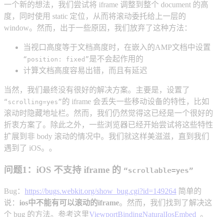
一个新的想法，我们尝试将 iframe 调整到整个 document 的高
度，同时使用 static 定位，从而将滚动委托给上一层的
window。然而，出于一些原因，我们放弃了这种方法：
当视口高度等于文档高度时，在嵌入的AMP文档中设置
是不会起作用的
“position: fixed”
计算文档高度容易出错，而且有延迟
当然，我们最终没有很好的解决方案。主要是，设置了
的 iframe 会丢失一些移动设备的特性，比如
“scrolling=yes”
滚动时隐藏地址栏。然而，我们仍然觉得这已经是一个很好的
折衷方案了。除此之外，一些浏览器已经开始尝试将这些特性
扩展到非 body 滚动的情况中。我们就这样美滋滋，直到我们
遇到了 iOS。。
问题1：iOS 不支持 iframe 的
“scrollable=yes”
Bug：
https://bugs.webkit.org/show_bug.cgi?id=149264
简单的
说：
ios中不能有可以滚动的iframe
。然而，我们找到了解决这
个 bug 的方法。参考这里
ViewportBindingNaturalIosEmbed_
。