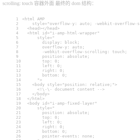
scrolling: touch 容器外面 最终的 dom 结构：
1
<
html
AMP
2
style
=
"overflow-y: auto; -webkit-overflow-s
3
<
head
>
</
head
>
4
<
html
id
=
"i-amp-html-wrapper"
5
style
=
"
6
        display: block;
7
        overflow-y: auto;
8
        -webkit-overflow-scrolling: touch;
9
        position: absolute;
10
        top: 0;
11
        left: 0;
12
        right: 0;
13
        bottom: 0;
14
      "
>
15
<
body
style
=
"position: relative;"
>
16
      <!\-\- document content -->
17
</
body
>
18
</
html
>
19
<
body
id
=
"i-amp-fixed-layer"
20
style
=
"
21
        position: absolute;
22
        top: 0;
23
        left: 0;
24
        right: 0;
25
        bottom: 0;
26
        pointer-events: none;