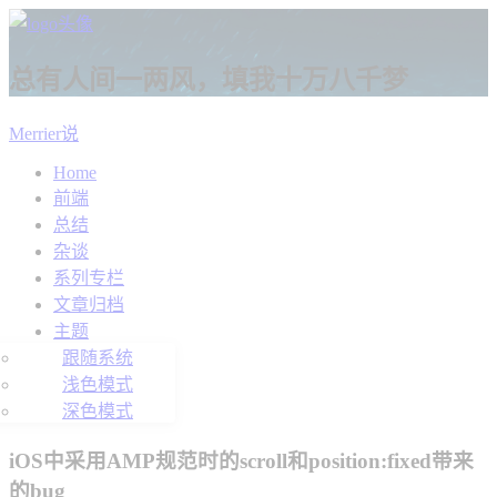
总有人间一两风，填我十万八千梦
Merrier说
Home
前端
总结
杂谈
系列专栏
文章归档
主题
跟随系统
浅色模式
深色模式
iOS中采用AMP规范时的scroll和position:fixed带来
的bug