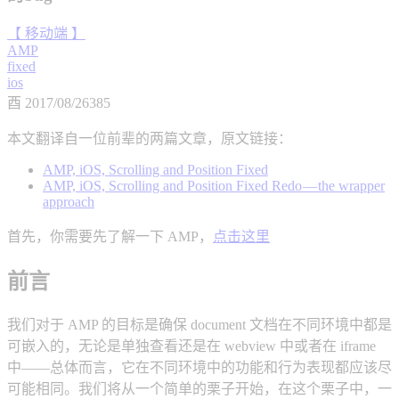
【 移动端 】
AMP
fixed
ios
酉
2017/08/26
385
本文翻译自一位前辈的两篇文章，原文链接：
AMP, iOS, Scrolling and Position Fixed
AMP, iOS, Scrolling and Position Fixed Redo — the wrapper
approach
首先，你需要先了解一下 AMP，
点击这里
前言
我们对于 AMP 的目标是确保 document 文档在不同环境中都是
可嵌入的，无论是单独查看还是在 webview 中或者在 iframe
中——总体而言，它在不同环境中的功能和行为表现都应该尽
可能相同。我们将从一个简单的栗子开始，在这个栗子中，一