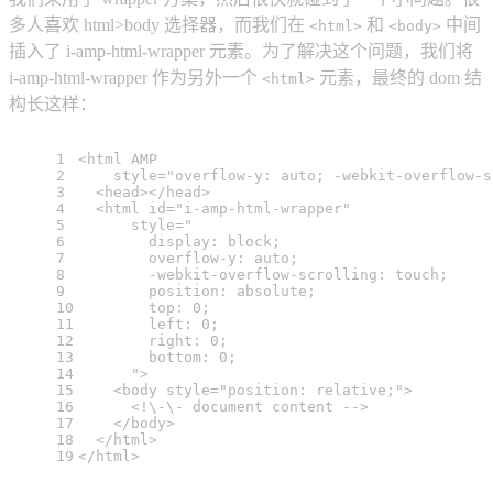
多人喜欢 html>body 选择器，而我们在
和
中间
<html>
<body>
插入了 i-amp-html-wrapper 元素。为了解决这个问题，我们将
i-amp-html-wrapper 作为另外一个
元素，最终的 dom 结
<html>
构长这样：
1
<
html
AMP
2
style
=
"overflow-y: auto; -webkit-overflow-s
3
<
head
>
</
head
>
4
<
html
id
=
"i-amp-html-wrapper"
5
style
=
"
6
        display: block;
7
        overflow-y: auto;
8
        -webkit-overflow-scrolling: touch;
9
        position: absolute;
10
        top: 0;
11
        left: 0;
12
        right: 0;
13
        bottom: 0;
14
      "
>
15
<
body
style
=
"position: relative;"
>
16
      <!\-\- document content -->
17
</
body
>
18
</
html
>
19
</
html
>