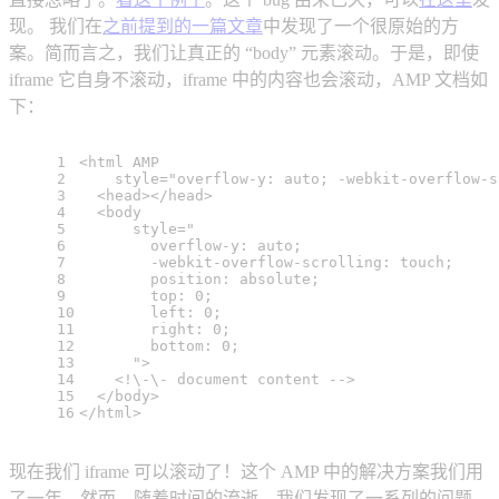
现。 我们在
之前提到的一篇文章
中发现了一个很原始的方
案。简而言之，我们让真正的 “body” 元素滚动。于是，即使
iframe 它自身不滚动，iframe 中的内容也会滚动，AMP 文档如
下：
1
<
html
AMP
2
style
=
"overflow-y: auto; -webkit-overflow-s
3
<
head
>
</
head
>
4
<
body
5
style
=
"
6
        overflow-y: auto;
7
        -webkit-overflow-scrolling: touch;
8
        position: absolute;
9
        top: 0;
10
        left: 0;
11
        right: 0;
12
        bottom: 0;
13
      "
>
14
    <!\-\- document content -->
15
</
body
>
16
</
html
>
现在我们 iframe 可以滚动了！这个 AMP 中的解决方案我们用
了一年。然而，随着时间的流逝，我们发现了一系列的问题，