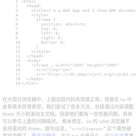
1
<
html
>
2
<
head
>
3
<
title
>
I'm a Web App and I show AMP documen
4
<
style
>
5
iframe
 {
6
position
: absolute;
7
top
: 
0
;
8
left
: 
0
;
9
right
: 
0
;
10
bottom
: 
0
;
11
      }
12
</
style
>
13
</
head
>
14
<
body
>
15
<
iframe
 … 
width
=
"100%"
height
=
"100%"
16
scrolling
=
"yes"
17
src
=
"https://cdn.ampproject.org/c/pub1.co
18
</
body
>
19
</
html
>
在大部分浏览器中，上面这段代码表现很正常。但是在 ios 中
会有很多异常表现，我们尝试了很多方法，包括通过内容调整
iframe 大小和滚动主文档。但是他们都有一些性能问题，具体
可以参见上面的问题描述。 根本而言，ios 的 safari 浏览器不
支持滚动的 iframe。换句话说，
这个属性被
“scrolling=yes”
直接忽略了。
看这个例子
。这个 bug 由来已久，可以
在这里
发