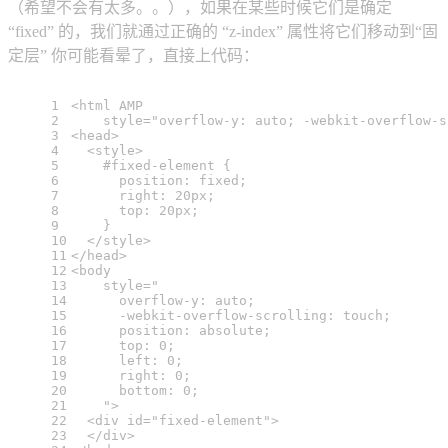
（希望不会有太多。。），如果在某些时候它们是确定
“fixed” 的，我们就通过正确的 “z-index” 属性将它们移动到“固
定层” 你可能看晕了，直接上代码：
1
<
html
AMP
2
style
=
"overflow-y: auto; -webkit-overflow-s
3
<
head
>
4
<
style
>
5
#fixed-element
 {
6
position
: fixed;
7
right
: 
20px
;
8
top
: 
20px
;
9
    }
10
</
style
>
11
</
head
>
12
<
body
13
style
=
"
14
      overflow-y: auto;
15
      -webkit-overflow-scrolling: touch;
16
      position: absolute;
17
      top: 0;
18
      left: 0;
19
      right: 0;
20
      bottom: 0;
21
    "
>
22
<
div
id
=
"fixed-element"
>
23
</
div
>