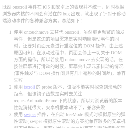
既然 onscroll 事件在 iOS 和安卓上的表现并不统一，同时根据
浏览器内核的不同会有潜在的 bug 出现，就出现了针对于移动
端滚动事件的各种兼容方案，总结如下：
使用 ontouchmove 去替代 onscroll，虽然能更频繁的触发
事件，但是这边的项目需求是实时响应滚动事件的同
时，还要对页面元素进行重定位的 DOM 操作，由上述
原因可知，在滚动过程中，页面会停止一切关于 DOM
方面的操作，所以若使用 ontouchmove 去实现的话，在
按住屏幕进行滑动的时候，屏幕会出现元素抖动的情况
(事件触发与 DOM 操作间具有几十毫秒的时间差)，兼容
失败
使用
iscroll
的 probe 版本，该版本能实时探查到滚动的
距离，但该钩子函数是实时去关注
requestAnimationFrame 下的状态，所以对浏览器的版本
性能消耗很大，安卓机根本动不了，兼容失败
使用
swiper
插件，在启动 freeMode 模式时模拟原生的弹
性滚动( swiper 模拟原生滚动的方案能兼容较多的安卓机