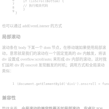
6
if
 (isScrollBottom) {
7
// 执行相关代码
8
    }
9
}
也可以通过 addEventListener 的方式
局部滚动
滚动条在 body 下某一个 dom 节点，在移动端如果使用局部滚
动，意思就是我们的滚动在一个固定宽高的 div 内触发，将该
div 设置成 overflow:scroll/auto; 来形成 div 内部的滚动，这时我
们监听 div 的 onscroll 发现触发的时机；调用方式和全局滚动
类似：
1
（
document
.
getElementById
(
'div1'
).
onscroll
 = 
fun
兼容性
整体来看，
全局滚动的兼容性要不如局部滚动，安卓比 IOS