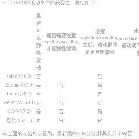
一下iOS中的滚动事件的兼容性，总结如下：
是
否
可
未
设置
是否需要设置
overflow:scrolling
以
overflow
overflow:scrolling
之后，滚动期间
弹
滚动期
才能弹性滚动
是否监听事件
性
滚
动
safari(v10.0)
-
否
是
chrome(v60.0)
是
否
是
firefox(v8.2)
-
否
是
weixin(v6.5.14)
是
否
是
QQ(v7.7.2)
是
否
是
搜狗(v5.8.1)
是
否
否
从上面的表格可以看到，最新版的 iOS 浏览器其实并不需要