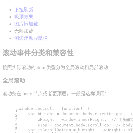
下拉刷新
吸顶效果
图片懒加载
无限加载
侧边浮动导航栏
滚动事件分类和兼容性
按照实际滚动的 dom 类型分为全局滚动和局部滚动
全局滚动
滚动条在 body 节点或者更顶层，一般是这样调用：
window
.
onscroll
 = 
function
(
) {
1
var
 bHeight = 
document
.
body
.
clientHeight
,  
2
        wHeight = 
window
.
innerHeight
,  
// 浏览器
3
4
        sTop = 
document
.
body
.
scrollTop
;  
// bo
5
var
 isScrollBottom = bHeight - (wHeight + sT