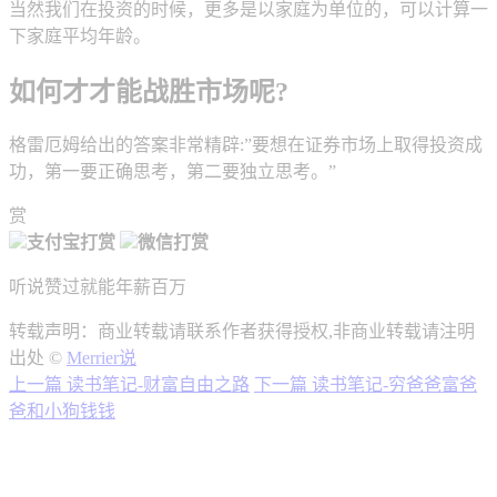
当然我们在投资的时候，更多是以家庭为单位的，可以计算一
下家庭平均年龄。
如何才才能战胜市场呢?
格雷厄姆给出的答案非常精辟:”要想在证券市场上取得投资成
功，第一要正确思考，第二要独立思考。”
赏
支付宝打赏
微信打赏
听说赞过就能年薪百万
转载声明：商业转载请联系作者获得授权,非商业转载请注明
出处 ©
Merrier说
上一篇
读书笔记-财富自由之路
下一篇
读书笔记-穷爸爸富爸
爸和小狗钱钱