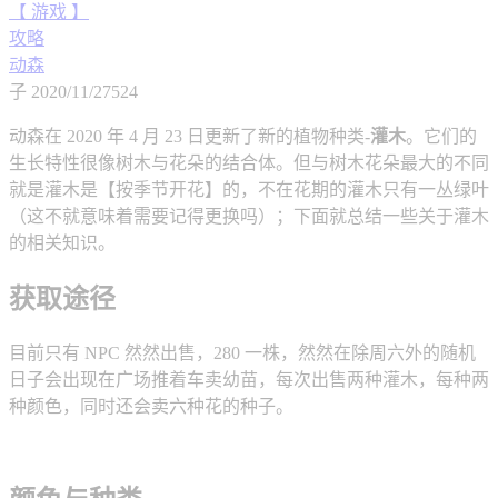
【 游戏 】
攻略
动森
子
2020/11/27
524
动森在 2020 年 4 月 23 日更新了新的植物种类-
灌木
。它们的
生长特性很像树木与花朵的结合体。但与树木花朵最大的不同
就是灌木是【按季节开花】的，不在花期的灌木只有一丛绿叶
（这不就意味着需要记得更换吗）；下面就总结一些关于灌木
的相关知识。
获取途径
目前只有 NPC 然然出售，280 一株，然然在除周六外的随机
日子会出现在广场推着车卖幼苗，每次出售两种灌木，每种两
种颜色，同时还会卖六种花的种子。