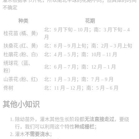
灌木根据季节开花，所以南北半球的花期不同；但具体的时间
不确定
种类
花期
北：9 月下旬 – 10 月；南：3 月下旬 – 4
桂花苗 (橘、黄)
月
扶桑花 (红、黄)
北：8 月 – 9 月上旬；南：2月 – 3 月上旬
杜鵑花 (粉、白)
北：4 月 – 5 月；南：10月 – 11 月
绣球花（蓝、
北：6 月 – 7 月；南：12 月 – 1 月
粉）
山茶花 (粉、红)
北：1 月 – 3 月；南：7 月 – 9 月
佟树
北：11 月 – 12 月；南：5 月 – 6 月
其他小知识
除幼苗外，灌木其他生长阶段都
无法直接走过
，要绕
行，我们可以利用这个特性
种成栅栏
；
灌木
不需要浇水
；