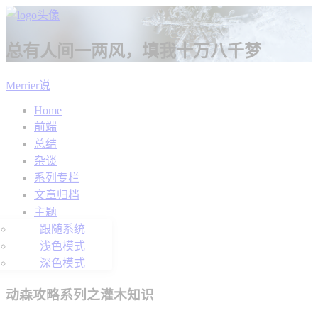
总有人间一两风，填我十万八千梦
Merrier说
Home
前端
总结
杂谈
系列专栏
文章归档
主题
跟随系统
浅色模式
深色模式
动森攻略系列之灌木知识