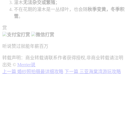
灌木
无法杂交或繁殖
；
不在花期的灌木是一丛绿叶，也会随
秋季变黄，冬季积
雪
。
赏
支付宝打赏
微信打赏
听说赞过就能年薪百万
转载声明：商业转载请联系作者获得授权,非商业转载请注明
出处 ©
Merrier说
上一篇
婚纱照拍摄最详细攻略
下一篇
三亚海棠湾游玩攻略