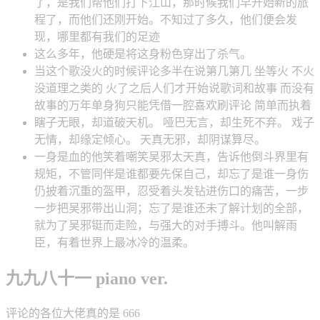
了，是我们帮他们打下江山，那时候我们早开始新的旅
程了，而他们还刚开始。不知过了多久，他们便会发
现，哪里都有我们的足迹
这么多年，他硬是将这身粉色穿出了杀气。
当这个歌没火的时候评论多半在说第几第几 坐等火 不火
没道理之类的 火了之后人们才开始说歌词和故事 而没有
故事的万年单身狗只能凭借一腔喜欢刷评论 简单而执着
瞎子无眼，却道破天机。 哑巴无言，却生死不弃。 戏子
无情，却缘定倾心。 天真无邪，却阴谋算尽。
一身是血的他笑着嘲笑吴邪太天真，告诉他倒斗界里有
规矩，不管同伴是谁都要先保自己，却忘了是谁一身伤
仍披着沉重的盔甲，忍受着头发钻进伤口的痛苦，一步
一步把吴邪带出山洞；忘了是谁还未了解计划的全部，
就为了吴邪铤而走险，与强大的对手搏斗。他叫解雨
臣，有着世界上最冰冷的温柔。
九九八十一 piano ver.
评论的各位大佬真的是 666