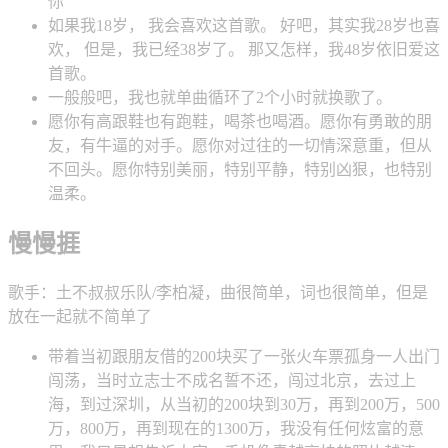
你
如果我18岁， 我会喜欢这首歌。 好吧，其实我28岁也喜
欢， 但是，我已经38岁了。 那又怎样，我48岁依旧爱这
首歌。
一般般吧，我也就单曲循环了2个小时就换歌了。
愿你有高跟鞋也有跑鞋，喝茶也喝酒。愿你有勇敢的朋
友，有牛逼的对手。愿你对过往的一切情深意重，但从
不回头。愿你特别美丽，特别平静，特别凶狠，也特别
温柔。
慢慢捱
歌手：土不叔叔乐队/李柏凝，曲很简单，词也很简单，但是
放在一起就不简单了
带着当初跟朋友借的200块买了一张火车票孤身一人出门
闯荡，当时立志士不成名誓不还，闯过北京，去过上
海，到过深圳，从当初的200块到30万，再到200万，500
万，800万，再到现在的1300万，我没有任何炫富的意