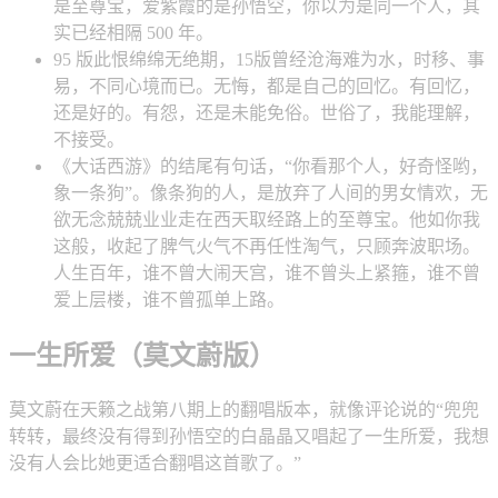
是至尊宝，爱紫霞的是孙悟空，你以为是同一个人，其
实已经相隔 500 年。
95 版此恨绵绵无绝期，15版曾经沧海难为水，时移、事
易，不同心境而已。无悔，都是自己的回忆。有回忆，
还是好的。有怨，还是未能免俗。世俗了，我能理解，
不接受。
《大话西游》的结尾有句话，“你看那个人，好奇怪哟，
象一条狗”。像条狗的人，是放弃了人间的男女情欢，无
欲无念兢兢业业走在西天取经路上的至尊宝。他如你我
这般，收起了脾气火气不再任性淘气，只顾奔波职场。
人生百年，谁不曾大闹天宫，谁不曾头上紧箍，谁不曾
爱上层楼，谁不曾孤单上路。
一生所爱（莫文蔚版）
莫文蔚在天籁之战第八期上的翻唱版本，就像评论说的“兜兜
转转，最终没有得到孙悟空的白晶晶又唱起了一生所爱，我想
没有人会比她更适合翻唱这首歌了。”