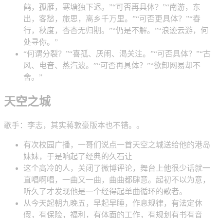
鹤，孤雁，寒塘独下迟。”“可否再具体？”“南游，东
出，客愁，旅思，离乡千万里。”“可否更具体？”“春
行，秋度，杳杳无归期。”“仍是不解。”“浪迹云游，何
处寻你。”
“何谓分裂？”“喜孤、厌闹、渴关注。”“可否具体？”“古
风、电音、蒸汽波。”“可否再具体？”“欲卸网易却不
舍。”
天空之城
歌手：李志，其实蒋敦豪版本也不错。。
有次校园广播，一哥们说点一首天空之城送给他的港岛
妹妹，于是响起了经典的久石让
这个高冷的人，关闭了微博评论，舞台上他很少话就一
直唱啊唱，一曲又一曲，曲曲都肆意。起初不以为意，
听久了才发现他是一个经得起单曲循环的歌者。
从今天起朝九晚五，早起早睡，作息规律，有法定休
假，有保险，福利，有体面的工作，有规划有书有音