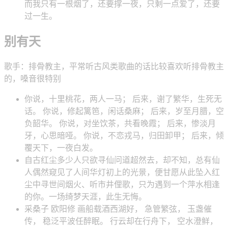
而我只有一根烟了，还要撑一夜，只剩一点爱了，还要
过一生。
别有天
歌手：排骨教主，平常听古风类歌曲的话比较喜欢听排骨教主
的，嗓音很特别
你说，十里桃花，两人一马； 后来，谢了繁华，生死无
话。 你说，修起篱笆，闲话桑麻； 后来，岁至月腊，空
负韶华。 你说，对坐饮茶，共看晚霞； 后来，惨淡月
牙，心思暗哑。 你说，不恋戎马，归田卸甲； 后来，倾
覆天下，一夜白发。
自古红尘多少人只欲寻仙问道超然去，却不知，总有仙
人偶然窥见了人间华灯初上的光景，便甘愿从此坠入红
尘中寻世间烟火、听市井俚歌，只为遇到一个萍水相逢
的你。一场绮梦天涯，此生无悔。
采桑子 欧阳修 画船载酒西湖好， 急管繁弦， 玉盏催
传， 稳泛平波任醉眠。 行云却在行舟下， 空水澄鲜，