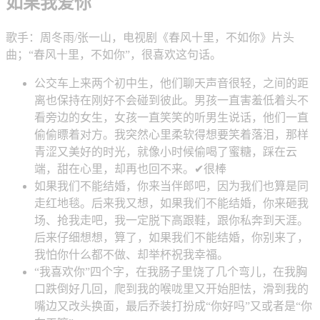
如果我爱你
歌手：周冬雨/张一山，电视剧《春风十里，不如你》片头
曲；“春风十里，不如你”，很喜欢这句话。
公交车上来两个初中生，他们聊天声音很轻，之间的距
离也保持在刚好不会碰到彼此。男孩一直害羞低着头不
看旁边的女生，女孩一直笑笑的听男生说话，他们一直
偷偷瞟着对方。我突然心里柔软得想要笑着落泪，那样
青涩又美好的时光，就像小时候偷喝了蜜糖，踩在云
端，甜在心里，却再也回不来。✔很棒
如果我们不能结婚，你来当伴郎吧，因为我们也算是同
走红地毯。后来我又想，如果我们不能结婚，你来砸我
场、抢我走吧，我一定脱下高跟鞋，跟你私奔到天涯。
后来仔细想想，算了，如果我们不能结婚，你别来了，
我怕你什么都不做、却举杯祝我幸福。
“我喜欢你”四个字，在我肠子里饶了几个弯儿，在我胸
口跌倒好几回，爬到我的喉咙里又开始胆怯，滑到我的
嘴边又改头换面，最后乔装打扮成“你好吗”又或者是“你