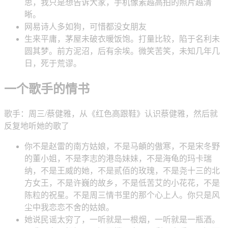
思，我只是想告诉大家，手机像素越高拍的照片越清
晰。
网易诗人多如狗，可惜都没女朋友
生来平庸，茅屋未破衣暖饭饱。打量比较，陷于名利未
圆其梦。前方泥沼，后有余埃。微笑苦笑，未知几年几
日，死于荒谬。
一个歌手的情书
歌手：周三/蔡健雅，从《红色高跟鞋》认识蔡健雅，然后就
反复地听她的歌了
你不是赵雷的南方姑娘，不是马頔的傲寒，不是宋冬野
的董小姐，不是李志的港岛妹妹，不是海龟的玛卡瑞
纳，不是王威的她，不是贰佰的玫瑰，不是尧十三的北
方女王，不是许巍的故乡，不是低苦艾的小花花，不是
陈粒的祝星。不是周三情书里的那个心上人。你只是风
尘中我恋恋不舍的姑娘。
她说民谣太穷了，一听就是一根烟，一听就是一瓶酒。