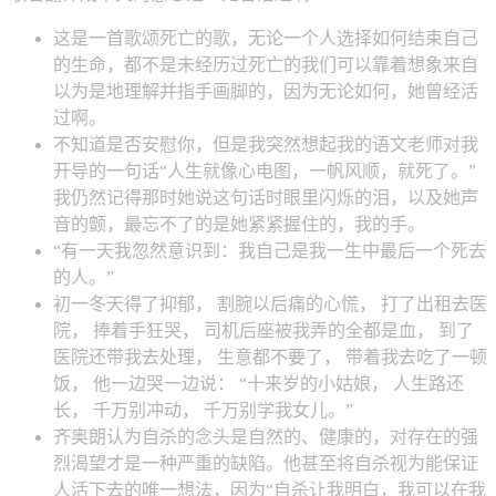
这是一首歌颂死亡的歌，无论一个人选择如何结束自己
的生命，都不是未经历过死亡的我们可以靠着想象来自
以为是地理解并指手画脚的，因为无论如何，她曾经活
过啊。
不知道是否安慰你，但是我突然想起我的语文老师对我
开导的一句话“人生就像心电图，一帆风顺，就死了。”
我仍然记得那时她说这句话时眼里闪烁的泪，以及她声
音的颤，最忘不了的是她紧紧握住的，我的手。
“有一天我忽然意识到：我自己是我一生中最后一个死去
的人。”
初一冬天得了抑郁， 割腕以后痛的心慌， 打了出租去医
院， 捧着手狂哭， 司机后座被我弄的全都是血， 到了
医院还带我去处理， 生意都不要了， 带着我去吃了一顿
饭， 他一边哭一边说： “十来岁的小姑娘， 人生路还
长， 千万别冲动， 千万别学我女儿。”
齐奥朗认为自杀的念头是自然的、健康的，对存在的强
烈渴望才是一种严重的缺陷。他甚至将自杀视为能保证
人活下去的唯一想法，因为“自杀让我明白，我可以在我