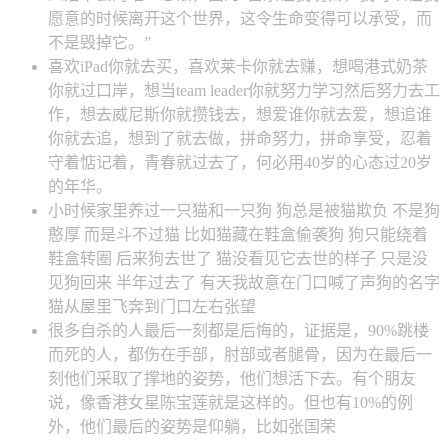
愿意的时候离开这个世界，这令生命变得可以承受，而
不是毁掉它。”
喜欢iPad你就去买，喜欢莱卡你就去赚，想喝港式奶茶
你就过口岸，想当team leader你就努力学习然后努力去工
作，想去威尼斯你就攒钱去，想爱谁你就去爱，想追谁
你就去追，想到了就去做，拼命努力，拼命享受，忍着
守着惦记着，青春就过去了，何必用40岁的心态过20岁
的年华。
小时候家里养过一只猫和一只狗 狗总是被猫欺负 不是狗
憨厚 而是斗不过猫 比如猫藏在鞋盒偷袭狗 狗只能绕着
鞋盒转圈 后来狗去世了 猫没看见它去世的样子 只是没
见狗回来 半年过去了 有天我故意在门口喊了声狗的名字
猫从屋里飞奔到门口左右张望
很多自杀的人最后一刻都是后悔的，证据是，90%跳楼
而死的人，都伤在手部，肘部或者腿骨，因为在最后一
刻他们采取了撑地的姿势，他们想活下去。有个朋友
说，像香港女星陈宝莲就是这样的。但也有10%的例
外，他们最后的姿势是仰躺，比如张国荣