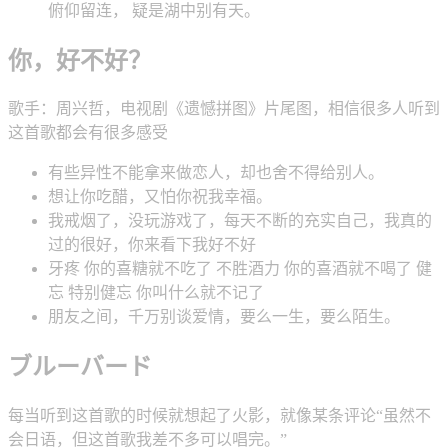
俯仰留连， 疑是湖中别有天。
你，好不好？
歌手：周兴哲，电视剧《遗憾拼图》片尾图，相信很多人听到
这首歌都会有很多感受
有些异性不能拿来做恋人，却也舍不得给别人。
想让你吃醋，又怕你祝我幸福。
我戒烟了，没玩游戏了，每天不断的充实自己，我真的
过的很好，你来看下我好不好
牙疼 你的喜糖就不吃了 不胜酒力 你的喜酒就不喝了 健
忘 特别健忘 你叫什么就不记了 ​​
朋友之间，千万别谈爱情，要么一生，要么陌生。
ブルーバード
每当听到这首歌的时候就想起了火影，就像某条评论“虽然不
会日语，但这首歌我差不多可以唱完。”