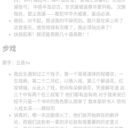
西； 碎叶城揽月，库叶岛赏雪； 黑海之滨垂钓，贝加尔
湖张弓； 中南半岛访古，东京废墟遥祭华夏列祖。 汉旗
指处，望尘逃遁——敢犯中华天威者、虽远必诛;
爸妈，对不起，原谅我的不辞而别。我只是在床上听了
这首音乐，感觉地球有灾难了，我必须站出来了！
扶朕起来！朕还能再刷几十道高数！！
步戏
歌手：五音Jw
我此生遇到过三个戏子，第一个哥哥演绎的程蝶衣，一
生戏痴，第二个二月红，以情入戏，第三个解语花，红
妆倾城，从此入了戏，世间有朵解语花，凭谁解花语 这
三个中有两个在三叔笔下 他们都有血有肉 对于我来说已
经不只是一个书中的角色那么简单了 我本是听书人 奈何
入戏太深——典狱司
讲真的，哪一天这歌很火了，他们就开始疯狂的刷评
论，而我们这些老一辈的评论就有很重要的历史意义