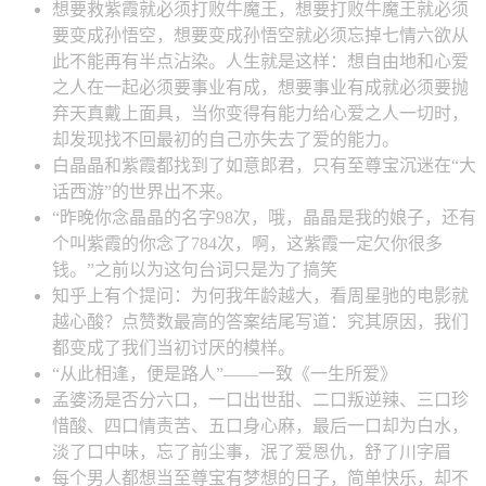
想要救紫霞就必须打败牛魔王，想要打败牛魔王就必须
要变成孙悟空，想要变成孙悟空就必须忘掉七情六欲从
此不能再有半点沾染。人生就是这样：想自由地和心爱
之人在一起必须要事业有成，想要事业有成就必须要抛
弃天真戴上面具，当你变得有能力给心爱之人一切时，
却发现找不回最初的自己亦失去了爱的能力。
白晶晶和紫霞都找到了如意郎君，只有至尊宝沉迷在“大
话西游”的世界出不来。
“昨晚你念晶晶的名字98次，哦，晶晶是我的娘子，还有
个叫紫霞的你念了784次，啊，这紫霞一定欠你很多
钱。”之前以为这句台词只是为了搞笑
知乎上有个提问：为何我年龄越大，看周星驰的电影就
越心酸？点赞数最高的答案结尾写道：究其原因，我们
都变成了我们当初讨厌的模样。
“从此相逢，便是路人”——一致《一生所爱》
孟婆汤是否分六口，一口出世甜、二口叛逆辣、三口珍
惜酸、四口情责苦、五口身心麻，最后一口却为白水，
淡了口中味，忘了前尘事，泯了爱恩仇，舒了川字眉
每个男人都想当至尊宝有梦想的日子，简单快乐，却不