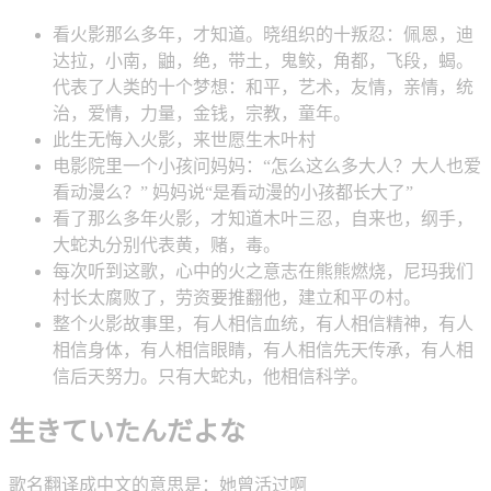
看火影那么多年，才知道。晓组织的十叛忍：佩恩，迪
达拉，小南，鼬，绝，带土，鬼鲛，角都，飞段，蝎。
代表了人类的十个梦想：和平，艺术，友情，亲情，统
治，爱情，力量，金钱，宗教，童年。
此生无悔入火影，来世愿生木叶村
电影院里一个小孩问妈妈：“怎么这么多大人？大人也爱
看动漫么？” 妈妈说“是看动漫的小孩都长大了”
看了那么多年火影，才知道木叶三忍，自来也，纲手，
大蛇丸分别代表黄，赌，毒。
每次听到这歌，心中的火之意志在熊熊燃烧，尼玛我们
村长太腐败了，劳资要推翻他，建立和平の村。
整个火影故事里，有人相信血统，有人相信精神，有人
相信身体，有人相信眼睛，有人相信先天传承，有人相
信后天努力。只有大蛇丸，他相信科学。
生きていたんだよな
歌名翻译成中文的意思是：她曾活过啊