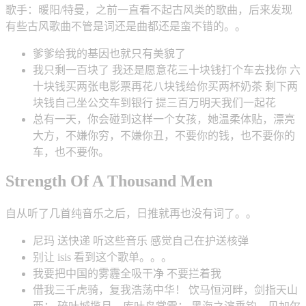
歌手：暖阳/特曼，之前一直看不起古风类的歌曲，后来发现
有些古风歌曲不管是词还是曲都还是蛮不错的。。
爹爹给我的基因也就只有美貌了
我只剩一百块了 我还是愿意花三十块钱打个车去找你 六
十块钱买两张电影票再花八块钱给你买两杯奶茶 剩下两
块钱自己坐公交车到银行 提三百万明天我们一起花
总有一天，你会碰到这样一个女孩，她温柔体贴，漂亮
大方，不嫌你穷，不嫌你丑，不要你的钱，也不要你的
车，也不要你。
Strength Of A Thousand Men
自从听了几首纯音乐之后，日推就再也没有词了。。
尼玛 送快递 听这些音乐 感觉自己在护送核弹
别让 isis 看到这个歌单。。。
我要把中国的雾霾全吸干净 不要拦着我
借我三千虎骑，复我浩荡中华！ 饮马恒河畔，剑指天山