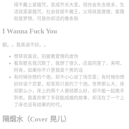
得不戴上紧箍咒，变成齐天大圣，但你会失去很多，生
活就是紧箍咒，社会就是牛魔王，父母就是唐僧，紫霞
就是梦想，可是你却活的像条狗
I Wanna Fuck You
额。。我英语不好。。
想草就直说，别披着爱情的虚伪
看到歌名我沉默了，我想了很久，还是同意了，来吧，
阿肯，如果你不介意我是个男的话
有时候你想约个炮，却不小心谈了场恋爱；有时候你想
好好谈个恋爱，却发现只是约了个炮。世界那么大，床
却那么小，床上的两个人曾经那么好，却不能一起携手
到老。我喜欢牵了手就能成婚的故事，却活在了一个上
了床也没有结果的时代。
隔烟水（Cover 晃儿）