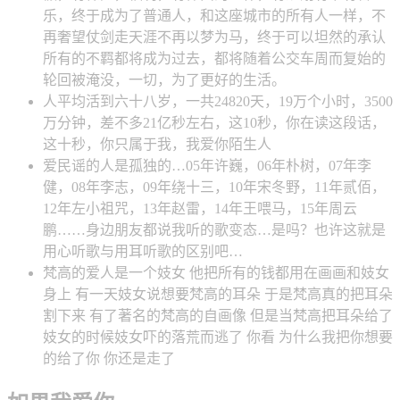
乐，终于成为了普通人，和这座城市的所有人一样，不
再奢望仗剑走天涯不再以梦为马，终于可以坦然的承认
所有的不羁都将成为过去，都将随着公交车周而复始的
轮回被淹没，一切，为了更好的生活。
人平均活到六十八岁，一共24820天，19万个小时，3500
万分钟，差不多21亿秒左右，这10秒，你在读这段话，
这十秒，你只属于我，我爱你陌生人
爱民谣的人是孤独的…05年许巍，06年朴树，07年李
健，08年李志，09年绕十三，10年宋冬野，11年贰佰，
12年左小祖咒，13年赵雷，14年王喂马，15年周云
鹏……身边朋友都说我听的歌变态…是吗？也许这就是
用心听歌与用耳听歌的区别吧…
梵高的爱人是一个妓女 他把所有的钱都用在画画和妓女
身上 有一天妓女说想要梵高的耳朵 于是梵高真的把耳朵
割下来 有了著名的梵高的自画像 但是当梵高把耳朵给了
妓女的时候妓女吓的落荒而逃了 你看 为什么我把你想要
的给了你 你还是走了