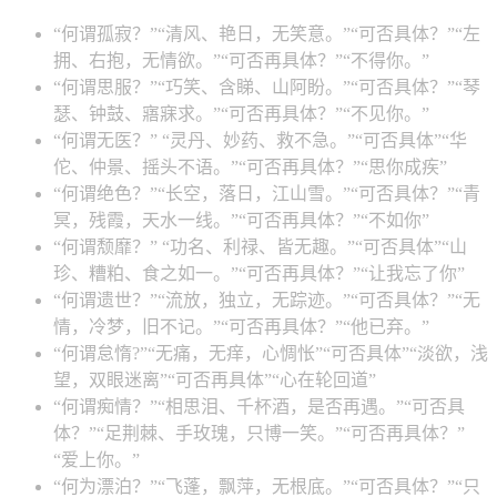
“何谓孤寂？”“清风、艳日，无笑意。”“可否具体？”“左
拥、右抱，无情欲。”“可否再具体？”“不得你。”
“何谓思服？”“巧笑、含睇、山阿盼。”“可否具体？”“琴
瑟、钟鼓、寤寐求。”“可否再具体？”“不见你。”
“何谓无医？” “灵丹、妙药、救不急。”“可否具体”“华
佗、仲景、摇头不语。”“可否再具体？”“思你成疾”
“何谓绝色？”“长空，落日，江山雪。”“可否具体？”“青
冥，残霞，天水一线。”“可否再具体？”“不如你”
“何谓颓靡？” “功名、利禄、皆无趣。”“可否具体”“山
珍、糟粕、食之如一。”“可否再具体？”“让我忘了你”
“何谓遗世？”“流放，独立，无踪迹。”“可否具体？”“无
情，冷梦，旧不记。”“可否再具体？”“他已弃。”
“何谓怠惰?”“无痛，无痒，心惆怅”“可否具体”“淡欲，浅
望，双眼迷离”“可否再具体”“心在轮回道”
“何谓痴情？”“相思泪、千杯酒，是否再遇。”“可否具
体？”“足荆棘、手玫瑰，只博一笑。”“可否再具体？”
“爱上你。”
“何为漂泊？”“飞蓬，飘萍，无根底。”“可否具体？”“只