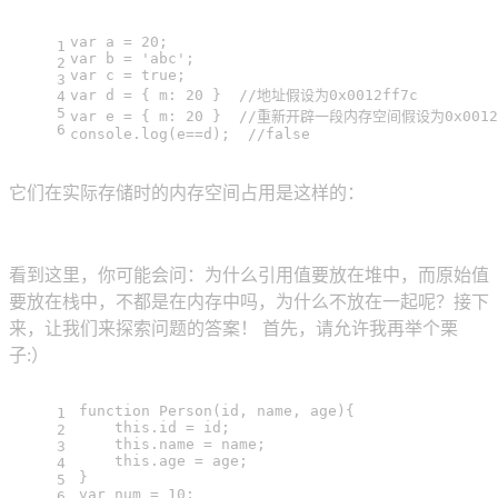
var
 a = 
20
;
1
var
 b = 
'abc'
;
2
var
 c = 
true
;
3
var
 d = { 
m
: 
20
 }  
//地址假设为0x0012ff7c
4
5
var
 e = { 
m
: 
20
 }  
//重新开辟一段内存空间假设为0x0012
6
console
.
log
(e==d);  
//false
它们在实际存储时的内存空间占用是这样的：
看到这里，你可能会问：为什么引用值要放在堆中，而原始值
要放在栈中，不都是在内存中吗，为什么不放在一起呢？接下
来，让我们来探索问题的答案！ 首先，请允许我再举个栗
子:）
function
Person
(
id, name, age
){
1
this
.
id
 = id;
2
this
.
name
 = name;
3
this
.
age
 = age;
4
}
5
var
 num = 
10
;
6