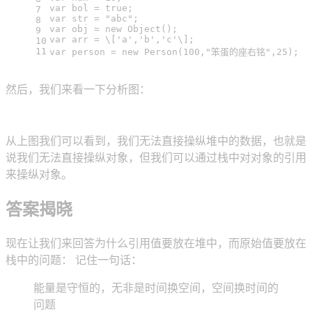
var
 bol = 
true
;
7
var
 str = 
"abc"
;
8
var
 obj = 
new
Object
();
9
var
 arr = \[
'a'
,
'b'
,
'c'
\];
10
11
var
 person = 
new
Person
(
100
,
"笨蛋的座右铭"
,
25
);
然后，我们来看一下分析图：
从上图我们可以看到，我们无法直接操纵堆中的数据，也就是
说我们无法直接操纵对象，但我们可以通过栈中对对象的引用
来操纵对象。
答案揭晓
现在让我们来回答为什么引用值要放在堆中，而原始值要放在
栈中的问题： 记住一句话：
能量是守恒的，无非是时间换空间，空间换时间的
问题