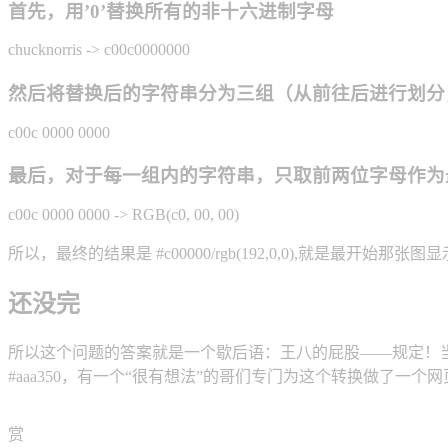
首先，用’0’替换所有的非十六进制字母
chucknorris -> c00c0000000
然后将替换后的字符串分为三组（从前往后进行划分，不能平分
c00c 0000 0000
最后，对于每一组内的字符串，只取前两位字母作为最终的
c00c 0000 0000 -> RGB(c0, 00, 00)
所以，最终的结果是 #c00000/rgb(192,0,0),就是最开始那张
还没完
所以这个问题的答案就是一个歇后语：王八的屁股——规定！当然了，对于那种
#aaa350，有一个“很有想法”的哥们专门为这个转换做了一个
赏