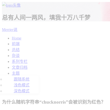
总有人间一两风，填我十万八千梦
Merrier说
Home
前端
总结
杂谈
系列专栏
文章归档
主题
跟随系统
浅色模式
深色模式
为什么随机字符串“chucknorris”会被识别为红色？