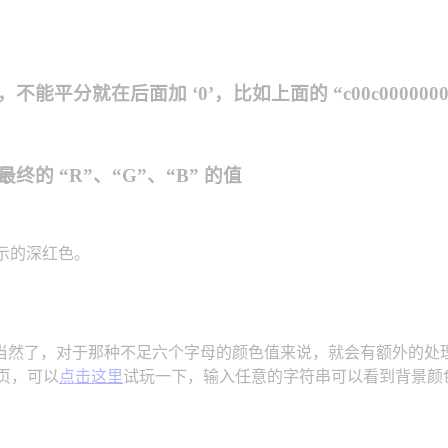
就在后面加 ‘0’，比如上面的 “c00c0000000”
 “R”、“G”、“B” 的值
图显示的深红色。
不足六个字母的颜色值来说，就会有额外的处理规则了：#aaa -> #aa
网页，可以
点击这里
试玩一下，输入任意的字符串可以看到背景颜