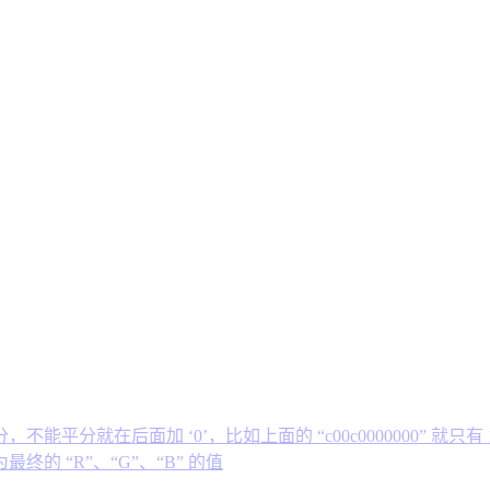
分就在后面加 ‘0’，比如上面的 “c00c0000000” 就只有 
 “R”、“G”、“B” 的值