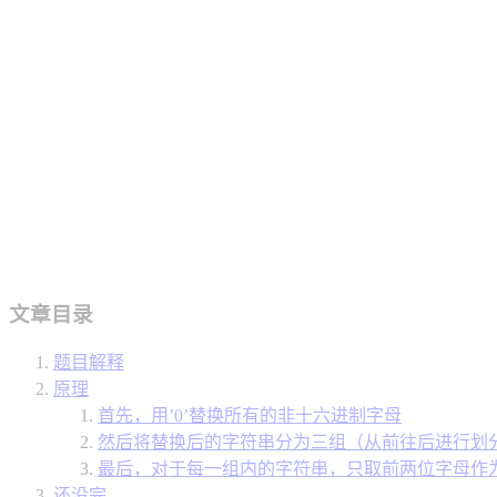
文章目录
题目解释
原理
首先，用’0’替换所有的非十六进制字母
然后将替换后的字符串分为三组（从前往后进行划分，不能平
最后，对于每一组内的字符串，只取前两位字母作为最终的
还没完