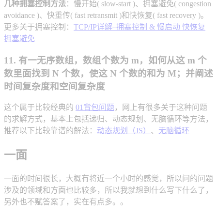
几种拥塞控制方法
：慢开始( slow-start )、拥塞避免( congestion
avoidance )、快重传( fast retransmit )和快恢复( fast recovery )。
更多关于拥塞控制：
TCP/IP详解–拥塞控制 & 慢启动 快恢复
拥塞避免
11. 有一无序数组，数组个数为 m，如何从这 m 个
数里面找到 N 个数，使这 N 个数的和为 M；并阐述
时间复杂度和空间复杂度
这个属于比较经典的
01背包问题
，网上有很多关于这种问题
的求解方式，基本上包括递归、动态规划、无脑循环等方法，
推荐以下比较靠谱的解法：
动态规划（JS）
、
无脑循环
一面
一面的时间很长，大概有将近一个小时的感觉，所以问的问题
涉及的领域和方面也比较多，所以我就想到什么写下什么了，
另外也不赋答案了，实在有点多。。