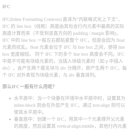
IFC
IFC(Inline Formatting Contexts) 直译为”内联格式化上下文”，
IFC 的 line box（线框）高度由其包含行内元素中最高的实际
高度计算而来（不受到竖直方向的 padding / margin 影响)，
IFC 中的 line box 一般左右都贴紧整个 IFC，但是会因为 float
元素而扰乱。float 元素会位于 IFC 与 line box 之间，使得 line
box 宽度缩短。 同个 IFC 下的多个 line box 高度会不同。IFC
中是不可能有块级元素的，当插入块级元素时（如 p 中插入
div），会产生两个匿名块与 div 分隔开，即产生两个 IFC，每
个 IFC 对外表现为块级元素，与 div 垂直排列。
那么IFC一般有什么用呢？
水平居中：当一个块要在环境中水平居中时，设置其为
inline-block 则会在外层产生 IFC，通过 text-align 则可以
使其水平居中。
垂直居中：创建一个 IFC，用其中一个元素撑开父元素
的高度，然后设置其 vertical-align:middle，其他行内元素