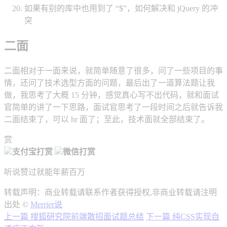
如果有别的库中也用到了 “$”，如何解决和 jQuery 的冲
突
二面
二面相对于一面来说，就简单随意了很多，问了一些项目的事
情，还问了技术选型方面的问题，最后出了一道算法题让我
做，我思考了大概 15 分钟，感觉真心写不出代码，就和面试
官简单的讲了一下思路，面试官思考了一段时间之后就告诉我
二面结束了，可以 hr 面了；至此，技术面就全部结束了。
赏
支付宝打赏
微信打赏
听说赞过就能年薪百万
转载声明：商业转载请联系作者获得授权,非商业转载请注明
出处 ©
Merrier说
上一篇
搜狐研究院前端散招面试题总结
下一篇
纯CSS实现自