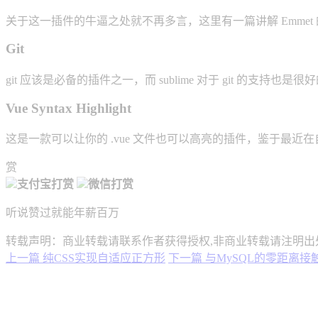
关于这一插件的牛逼之处就不再多言，这里有一篇讲解 Emmet
Git
git 应该是必备的插件之一，而 sublime 对于 git 的支持也是
Vue Syntax Highlight
这是一款可以让你的 .vue 文件也可以高亮的插件，鉴于最近在自学 
赏
支付宝打赏
微信打赏
听说赞过就能年薪百万
转载声明：商业转载请联系作者获得授权,非商业转载请注明出
上一篇
纯CSS实现自适应正方形
下一篇
与MySQL的零距离接