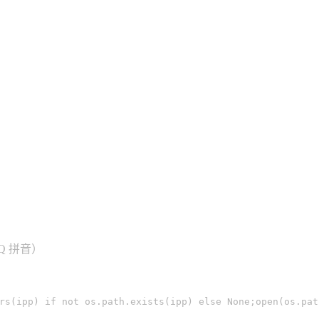
Q 拼音）
rs(ipp) 
if
 not os.path.exists(ipp) 
else
 None;open(os.pat