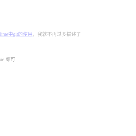
blime中git的使用
，我就不再过多描述了
e 即可