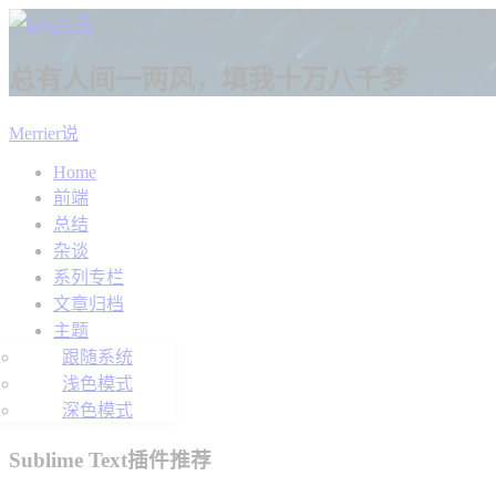
总有人间一两风，填我十万八千梦
Merrier说
Home
前端
总结
杂谈
系列专栏
文章归档
主题
跟随系统
浅色模式
深色模式
Sublime Text插件推荐