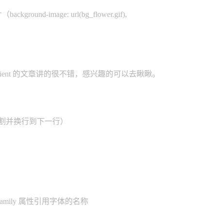
d-image: url(bg_flower.gif),
ient 的文章讲的很不错，感兴趣的可以去瞅瞅。
进行分割并换行到下一行）
ily 属性引用字体的名称