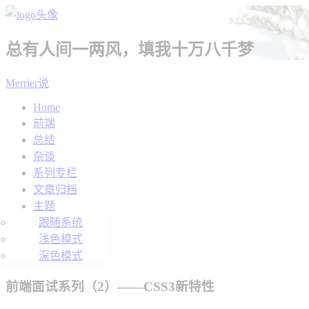
总有人间一两风，填我十万八千梦
Merrier说
Home
前端
总结
杂谈
系列专栏
文章归档
主题
跟随系统
浅色模式
深色模式
前端面试系列（2）——CSS3新特性