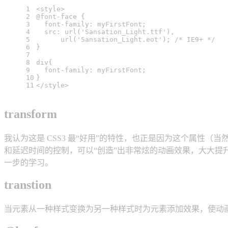
1
<
style
>
2
@font-face
 {
3
font-family
: myFirstFont;
4
src
: 
url
(
'Sansation_Light.ttf'
),
5
url
(
'Sansation_Light.eot'
); 
/* IE9+ */
6
}
7
8
div
{
9
font-family
: myFirstFont;
10
}
11
</
style
>
transform
我认为这是 CSS3 最“好用”的特性，也正是因为这个属性（
和延迟时间的控制，可以“创造”出非常炫的动画效果，大大提升
一步的学习。
transtion
当元素从一种样式变换为另一种样式时为元素添加效果，使动画