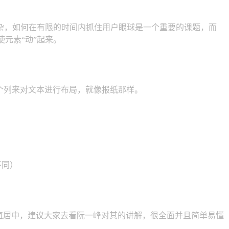
杂，如何在有限的时间内抓住用户眼球是一个重要的课题，而
以使元素“动”起来。
）可以创建多个列来对文本进行布局，就像报纸那样。
不同）
直居中，建议大家去看阮一峰对其的讲解，很全面并且简单易懂