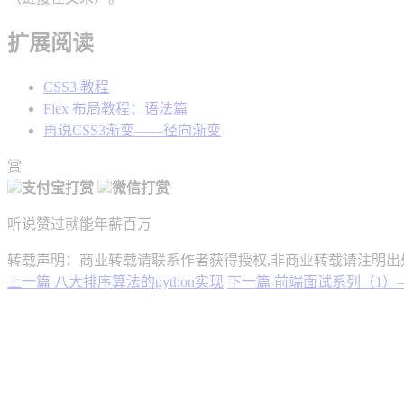
扩展阅读
CSS3 教程
Flex 布局教程：语法篇
再说CSS3渐变——径向渐变
赏
支付宝打赏
微信打赏
听说赞过就能年薪百万
转载声明：商业转载请联系作者获得授权,非商业转载请注明出
上一篇
八大排序算法的python实现
下一篇
前端面试系列（1）—